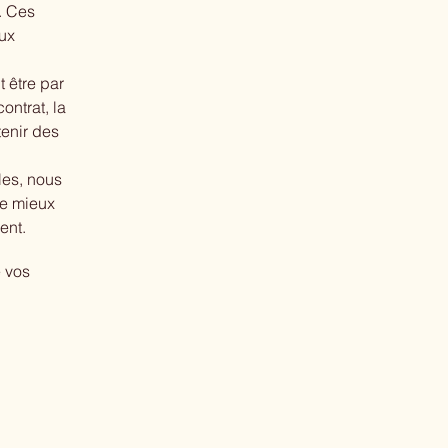
. Ces
aux
t être par
ontrat, la
tenir des
les, nous
de mieux
ent.
e vos