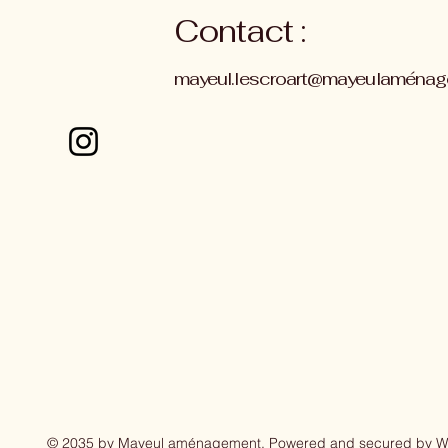
Contact :
mayeul.lescroart@mayeulaména
© 2035 by Mayeul aménagement. Powered and secured by
W